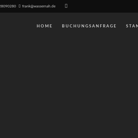
0 28090280
frank@wassernah.de
HOME
BUCHUNGSANFRAGE
STA