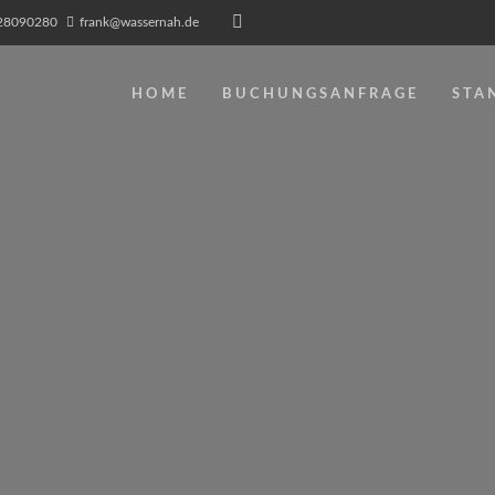
0 28090280
frank@wassernah.de
HOME
BUCHUNGSANFRAGE
STA