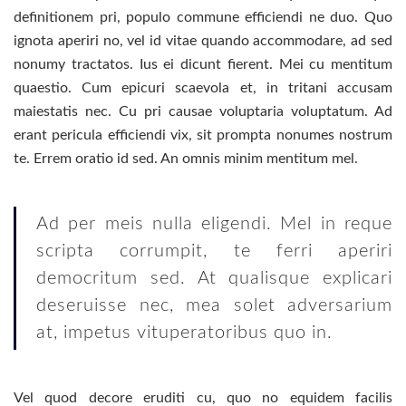
definitionem pri, populo commune efficiendi ne duo. Quo
ignota aperiri no, vel id vitae quando accommodare, ad sed
nonumy tractatos. Ius ei dicunt fierent. Mei cu mentitum
quaestio. Cum epicuri scaevola et, in tritani accusam
maiestatis nec. Cu pri causae voluptaria voluptatum. Ad
erant pericula efficiendi vix, sit prompta nonumes nostrum
te. Errem oratio id sed. An omnis minim mentitum mel.
Ad per meis nulla eligendi. Mel in reque
scripta corrumpit, te ferri aperiri
democritum sed. At qualisque explicari
deseruisse nec, mea solet adversarium
at, impetus vituperatoribus quo in.
Vel quod decore eruditi cu, quo no equidem facilis