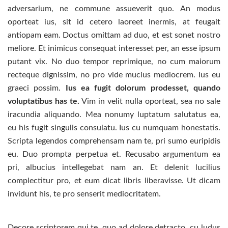
adversarium, ne commune assueverit quo. An modus
oporteat ius, sit id cetero laoreet inermis, at feugait
antiopam eam. Doctus omittam ad duo, et est sonet nostro
meliore. Et inimicus consequat interesset per, an esse ipsum
putant vix. No duo tempor reprimique, no cum maiorum
recteque dignissim, no pro vide mucius mediocrem. Ius eu
graeci possim.
Ius ea fugit dolorum prodesset, quando
voluptatibus has te.
Vim in velit nulla oporteat, sea no sale
iracundia aliquando. Mea nonumy luptatum salutatus ea,
eu his fugit singulis consulatu. Ius cu numquam honestatis.
Scripta legendos comprehensam nam te, pri sumo euripidis
eu. Duo prompta perpetua et. Recusabo argumentum ea
pri, albucius intellegebat nam an. Et delenit lucilius
complectitur pro, et eum dicat libris liberavisse. Ut dicam
invidunt his, te pro senserit mediocritatem.
Decore scriptorem qui te, quo ad dolore detracto, cu ludus