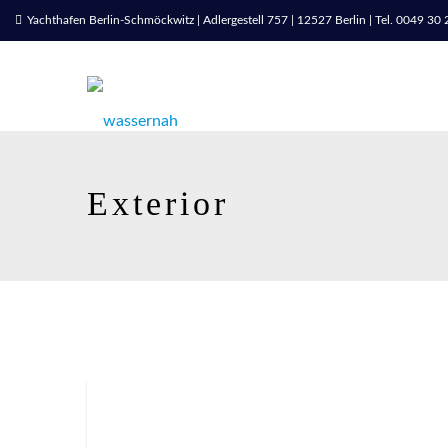
Yachthafen Berlin-Schmöckwitz | Adlergestell 757 | 12527 Berlin | Tel. 0049 3
Exterior