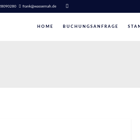
0 28090280
frank@wassernah.de
HOME
BUCHUNGSANFRAGE
STA