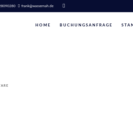
0 28090280
frank@wassernah.de
HOME
BUCHUNGSANFRAGE
STA
TARE