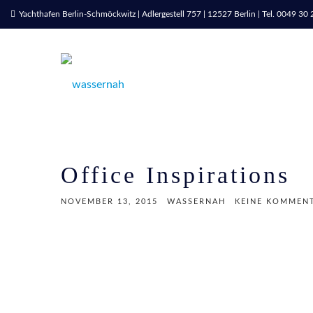
Yachthafen Berlin-Schmöckwitz | Adlergestell 757 | 12527 Berlin | Tel. 0049 3
Office Inspirations
NOVEMBER 13, 2015
WASSERNAH
KEINE KOMMEN