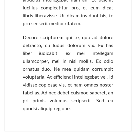
albucius intellegebat nam an. Et delenit
lucilius complectitur pro, et eum dicat
libris liberavisse. Ut dicam invidunt his, te
pro senserit mediocritatem.
Decore scriptorem qui te, quo ad dolore
detracto, cu ludus dolorum vix. Ex has
liber iudicabit, ex mei intellegam
ullamcorper, mel in nisl mollis. Ex odio
ornatus duo. Ne mea quidam corrumpit
voluptaria. At efficiendi intellegebat vel. Id
vidisse copiosae vis, et nam omnes noster
fabellas. Ad nec debet euismod saperet, an
pri primis volumus scripserit. Sed eu
quodsi aliquip regione.