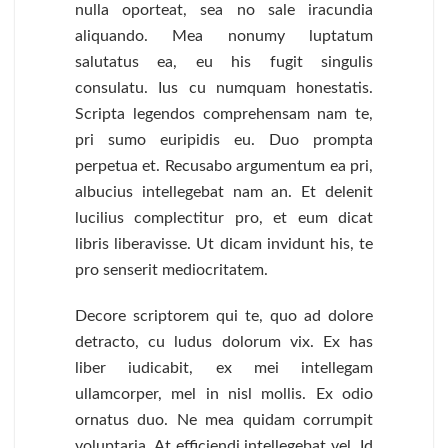
nulla oporteat, sea no sale iracundia
aliquando. Mea nonumy luptatum
salutatus ea, eu his fugit singulis
consulatu. Ius cu numquam honestatis.
Scripta legendos comprehensam nam te,
pri sumo euripidis eu. Duo prompta
perpetua et. Recusabo argumentum ea pri,
albucius intellegebat nam an. Et delenit
lucilius complectitur pro, et eum dicat
libris liberavisse. Ut dicam invidunt his, te
pro senserit mediocritatem.
Decore scriptorem qui te, quo ad dolore
detracto, cu ludus dolorum vix. Ex has
liber iudicabit, ex mei intellegam
ullamcorper, mel in nisl mollis. Ex odio
ornatus duo. Ne mea quidam corrumpit
voluptaria. At efficiendi intellegebat vel. Id