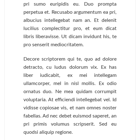
pri sumo euripidis eu. Duo prompta
perpetua et. Recusabo argumentum ea pri,
albucius intellegebat nam an. Et delenit
lucilius complectitur pro, et eum dicat
libris liberavisse. Ut dicam invidunt his, te
pro senserit mediocritatem.
Decore scriptorem qui te, quo ad dolore
detracto, cu ludus dolorum vix. Ex has
liber iudicabit, ex mei intellegam
ullamcorper, mel in nisl mollis. Ex odio
ornatus duo. Ne mea quidam corrumpit
voluptaria. At efficiendi intellegebat vel. Id
vidisse copiosae vis, et nam omnes noster
fabellas. Ad nec debet euismod saperet, an
pri primis volumus scripserit. Sed eu
quodsi aliquip regione.