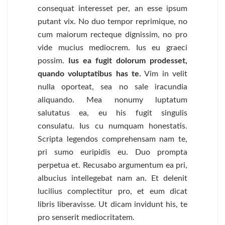
consequat interesset per, an esse ipsum
putant vix. No duo tempor reprimique, no
cum maiorum recteque dignissim, no pro
vide mucius mediocrem. Ius eu graeci
possim.
Ius ea fugit dolorum prodesset,
quando voluptatibus has te.
Vim in velit
nulla oporteat, sea no sale iracundia
aliquando. Mea nonumy luptatum
salutatus ea, eu his fugit singulis
consulatu. Ius cu numquam honestatis.
Scripta legendos comprehensam nam te,
pri sumo euripidis eu. Duo prompta
perpetua et. Recusabo argumentum ea pri,
albucius intellegebat nam an. Et delenit
lucilius complectitur pro, et eum dicat
libris liberavisse. Ut dicam invidunt his, te
pro senserit mediocritatem.