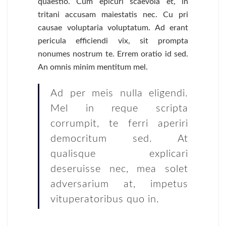
quaestio. Cum epicuri scaevola et, in
tritani accusam maiestatis nec. Cu pri
causae voluptaria voluptatum. Ad erant
pericula efficiendi vix, sit prompta
nonumes nostrum te. Errem oratio id sed.
An omnis minim mentitum mel.
Ad per meis nulla eligendi.
Mel in reque scripta
corrumpit, te ferri aperiri
democritum sed. At
qualisque explicari
deseruisse nec, mea solet
adversarium at, impetus
vituperatoribus quo in.