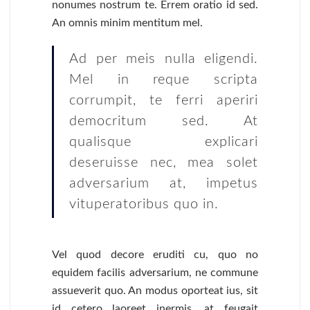
nonumes nostrum te. Errem oratio id sed.
An omnis minim mentitum mel.
Ad per meis nulla eligendi.
Mel in reque scripta
corrumpit, te ferri aperiri
democritum sed. At
qualisque explicari
deseruisse nec, mea solet
adversarium at, impetus
vituperatoribus quo in.
Vel quod decore eruditi cu, quo no
equidem facilis adversarium, ne commune
assueverit quo. An modus oporteat ius, sit
id cetero laoreet inermis, at feugait