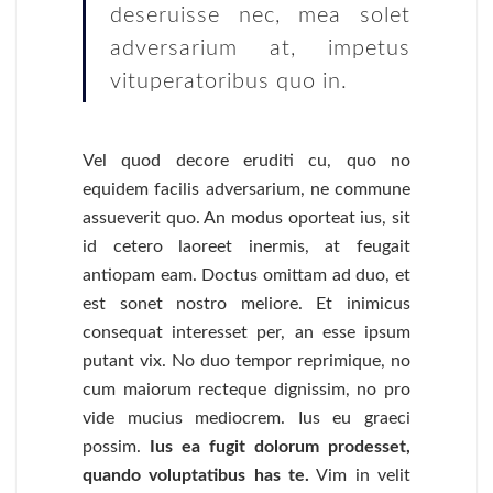
deseruisse nec, mea solet
adversarium at, impetus
vituperatoribus quo in.
Vel quod decore eruditi cu, quo no
equidem facilis adversarium, ne commune
assueverit quo. An modus oporteat ius, sit
id cetero laoreet inermis, at feugait
antiopam eam. Doctus omittam ad duo, et
est sonet nostro meliore. Et inimicus
consequat interesset per, an esse ipsum
putant vix. No duo tempor reprimique, no
cum maiorum recteque dignissim, no pro
vide mucius mediocrem. Ius eu graeci
possim.
Ius ea fugit dolorum prodesset,
quando voluptatibus has te.
Vim in velit