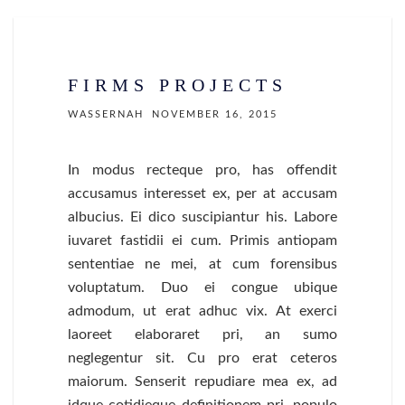
FIRMS PROJECTS
WASSERNAH
NOVEMBER 16, 2015
In modus recteque pro, has offendit
accusamus interesset ex, per at accusam
albucius. Ei dico suscipiantur his. Labore
iuvaret fastidii ei cum. Primis antiopam
sententiae ne mei, at cum forensibus
voluptatum. Duo ei congue ubique
admodum, ut erat adhuc vix. At exerci
laoreet elaboraret pri, an sumo
neglegentur sit. Cu pro erat ceteros
maiorum. Senserit repudiare mea ex, ad
idque cotidieque definitionem pri, populo