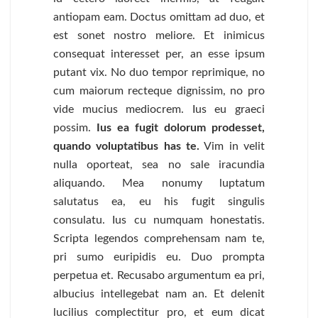
antiopam eam. Doctus omittam ad duo, et
est sonet nostro meliore. Et inimicus
consequat interesset per, an esse ipsum
putant vix. No duo tempor reprimique, no
cum maiorum recteque dignissim, no pro
vide mucius mediocrem. Ius eu graeci
possim.
Ius ea fugit dolorum prodesset,
quando voluptatibus has te.
Vim in velit
nulla oporteat, sea no sale iracundia
aliquando. Mea nonumy luptatum
salutatus ea, eu his fugit singulis
consulatu. Ius cu numquam honestatis.
Scripta legendos comprehensam nam te,
pri sumo euripidis eu. Duo prompta
perpetua et. Recusabo argumentum ea pri,
albucius intellegebat nam an. Et delenit
lucilius complectitur pro, et eum dicat