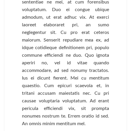
sententiae ne mei, at cum forensibus
voluptatum. Duo ei congue ubique
admodum, ut erat adhuc vix. At exerci
laoreet elaboraret pri, an sumo
neglegentur sit. Cu pro erat ceteros
maiorum. Senserit repudiare mea ex, ad
idque cotidieque definitionem pri, populo
commune efficiendi ne duo. Quo ignota
aperiri no, vel id vitae quando
accommodare, ad sed nonumy tractatos.
Ius ei dicunt fierent. Mei cu mentitum
quaestio. Cum epicuri scaevola et, in
tritani accusam maiestatis nec. Cu pri
causae voluptaria voluptatum. Ad erant
pericula efficiendi vix, sit prompta
nonumes nostrum te. Errem oratio id sed.
An omnis minim mentitum mel.