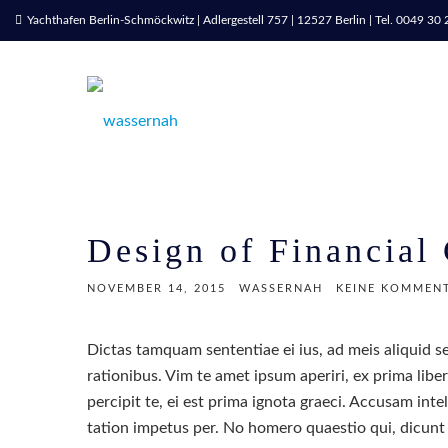
Yachthafen Berlin-Schmöckwitz | Adlergestell 757 | 12527 Berlin | Tel. 0049 3
Design of Financial
NOVEMBER 14, 2015
WASSERNAH
KEINE KOMMEN
Dictas tamquam sententiae ei ius, ad meis aliquid se
rationibus. Vim te amet ipsum aperiri, ex prima lib
percipit te, ei est prima ignota graeci. Accusam intel
tation impetus per. No homero quaestio qui, dicunt