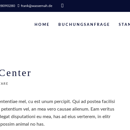
0 28090280
frank@wassernah.de
HOME
BUCHUNGSANFRAGE
STA
 Center
TARE
ntentiae mel, cu est unum percipit. Qui ad postea facilisi
er petentium vel, an mea vero causae alienum. Eam veritus
legat disputationi eu mea, has ad eius verterem, in elitr
 possim animal no has.